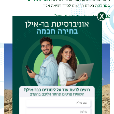
במחלקה
בטרם הרישום לסיור ויציאה אליו.
לתוכנית הסיורים בסמסטר א תשפ"ו
תפר
משנ