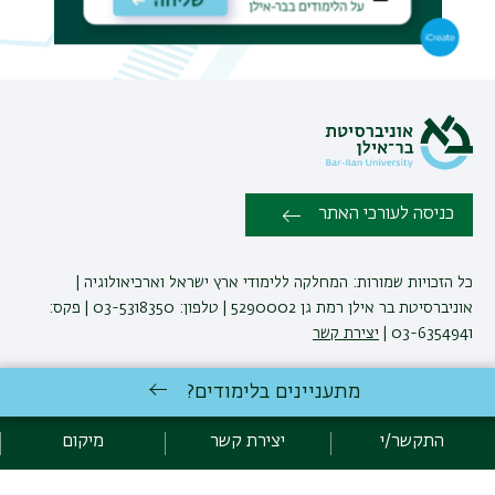
כניסה לעורכי האתר
כל הזכויות שמורות: המחלקה ללימודי ארץ ישראל וארכיאולוגיה |
אוניברסיטת בר אילן רמת גן 5290002 | טלפון: 03-5318350 | פקס:
03-6354941 |
יצירת קשר
מתעניינים בלימודים?
פיתוח:
אגף תקשוב, אוניברסיטת בר-אילן
הצהרת נגישות
מדיניות פרטיות
התקשר/י
יצירת קשר
מיקום
אקדימה בר-אילן