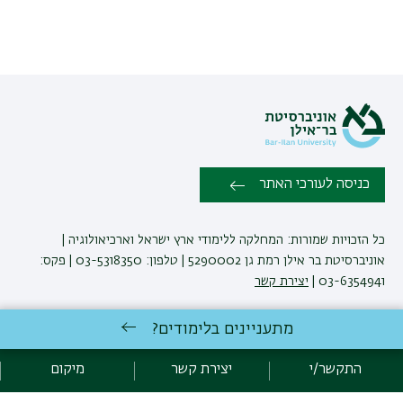
כניסה לעורכי האתר
כל הזכויות שמורות: המחלקה ללימודי ארץ ישראל וארכיאולוגיה |
אוניברסיטת בר אילן רמת גן 5290002 | טלפון: 03-5318350 | פקס:
03-6354941 |
יצירת קשר
מתעניינים בלימודים?
פיתוח:
אגף תקשוב, אוניברסיטת בר-אילן
הצהרת נגישות
מדיניות פרטיות
התקשר/י
יצירת קשר
מיקום
אקדימה בר-אילן