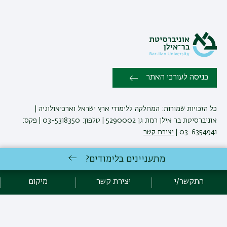
כניסה לעורכי האתר
כל הזכויות שמורות: המחלקה ללימודי ארץ ישראל וארכיאולוגיה |
אוניברסיטת בר אילן רמת גן 5290002 | טלפון: 03-5318350 | פקס:
03-6354941 |
יצירת קשר
מתעניינים בלימודים?
פיתוח:
אגף תקשוב, אוניברסיטת בר-אילן
הצהרת נגישות
מדיניות פרטיות
התקשר/י
יצירת קשר
מיקום
אקדימה בר-אילן