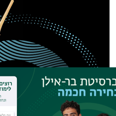
הרצאה חגיגית לציון 20 שנה לאוסף הלאומי, ופרסום מחקרם של אנשי האוסף בכתב העת היוקרתי Nature