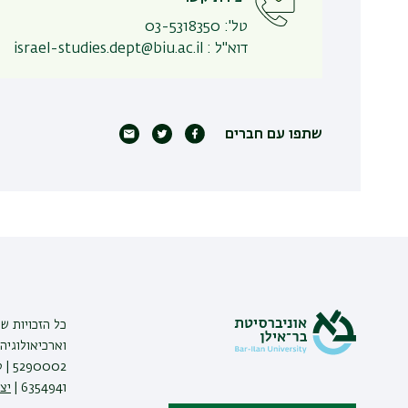
טל'
:
03-5318350
דוא"ל
:
israel-studies.dept@biu.ac.il
שתפו עם חברים
כל הזכויות ש
וארכיאולוגיה 
6354941 |
יצ