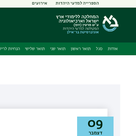
תפריט
הספרייה למדעי היהדות
אירועים
משני
אודות
סגל
תואר ראשון
תואר שני
תואר שלישי
הנחיות לריש
09
דצמבר