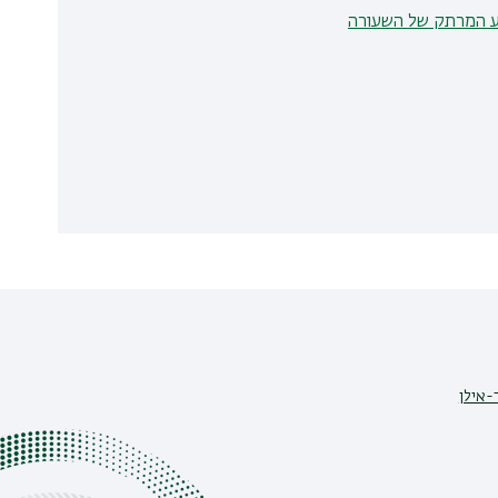
סע המרתק של השעורה
-אילן