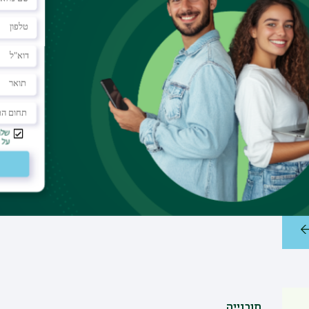
פרופ' אהוד ויס, ראש המעבדה לבוטניקה ארכיאולוגית ואוצר א
ישראל: שעורה נתפסת היום כדגן פשוט יותר מחיטה, אף שהיא מר
כל חשיבותם החברתית. בהרצאתו בכנס יעסוק במקור השעורה, א
ליבול בסיסי ולמקור למגוון של מאכלים מנחמים בתרבויות רבו
פרופ' אהוד ויס מחבר בין חקר המזון בתקופות העתיקות, האקו
ואוכלוסיות שונות, מתוך תקווה לתרום לחקלאות העתיד. ההרצ
שבאוניברסיטה שלנו ואת הקשר בין החברות הקדומות שהתאימ
המדע כיום המאפשרות לשחזר תהליכים שהתרחשו לפני אלפי ש
ההרצאה פתוחה לציבור הרחב |
הכניסה ללא תשלום ומותנית
תוכנייה